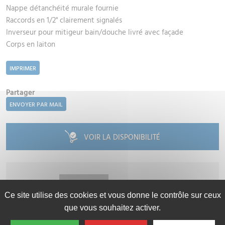
Nappe détanchéité murale fournie
Raccords en 1/2" clairement signalés
Inverseur pour mitigeur bain/douche livré avec façade
Corps en laiton
IMPRIMER
Partager
ENVOYER PAR MAIL
VOIR LA DISPONIBILITÉ
348.24€
CONTACTEZ-NOUS
TTC
Ce site utilise des cookies et vous donne le contrôle sur ceux
CONNECTEZ-VOUS
INSCRIVEZ-VOUS
que vous souhaitez activer.