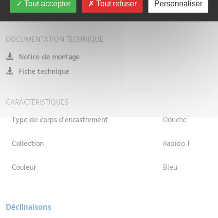
Tout accepter
Tout refuser
Personnaliser
Caractéristiques techniques
DOCUMENTATION TECHNIQUE
Notice de montage
Fiche technique
CARACTÉRISTIQUES
Type de corps d'encastrement
Douche
Collection
Rapido T
Couleur
Bleu
Déclinaisons