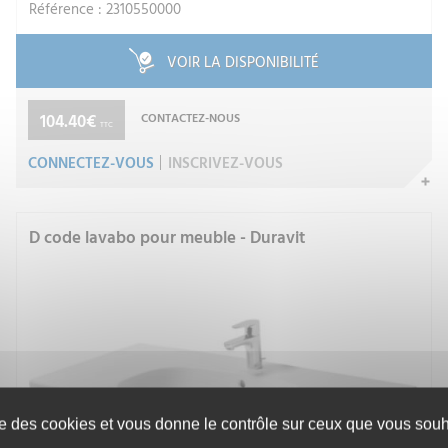
Référence : 2310550000
VOIR LA DISPONIBILITÉ
104.40€
CONTACTEZ-NOUS
TTC
CONNECTEZ-VOUS
INSCRIVEZ-VOUS
D code lavabo pour meuble - Duravit
ise des cookies et vous donne le contrôle sur ceux que vous souha