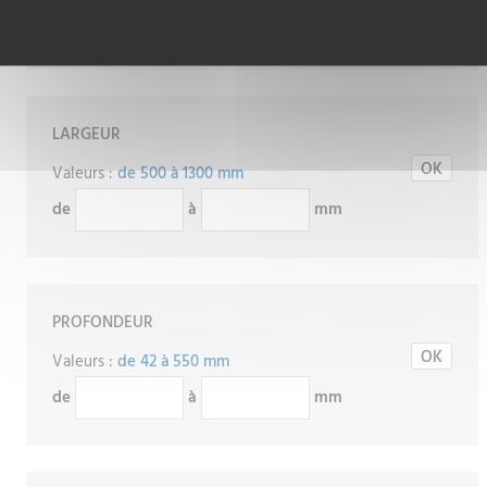
de
à
mm
LARGEUR
Valeurs :
de 500 à 1300 mm
de
à
mm
PROFONDEUR
Valeurs :
de 42 à 550 mm
de
à
mm