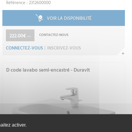
Référence : 2312600000
VOIR LA DISPONIBILITÉ
222.00€
CONTACTEZ-NOUS
TTC
CONNECTEZ-VOUS
INSCRIVEZ-VOUS
D code lavabo semi-encastré - Duravit
itez activer.