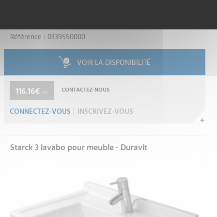
JUSTIN BLEGER SAS
Référence : 0339550000
VOIR LA DISPONIBILITÉ
116.16€
CONTACTEZ-NOUS
TTC
CONNECTEZ-VOUS
INSCRIVEZ-VOUS
Starck 3 lavabo pour meuble - Duravit