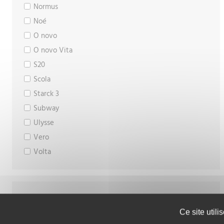
Normus
Noé
O novo
O novo Vita
S20
Scola
Starck 3
Subway
Ulysse
Vero
Volta
LONGUEUR
Ce site util
Valeurs :
de 500 à 1000 mm