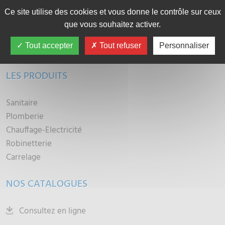
SÉLESTAT
Ce site utilise des cookies et vous donne le contrôle sur ceux
que vous souhaitez activer.
COLMAR
Tout accepter
Tout refuser
Personnaliser
CONTACTEZ-NOUS
LES PRODUITS
Sanitaire
Plomberie
Chauffage-Electricité
Robinetterie
Carrelage
NOS CATALOGUES
Consultez en ligne