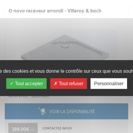
O novo receveur arrondi - Villeroy & boch
ise des cookies et vous donne le contrôle sur ceux que vous souha
Tout accepter
Tout refuser
Personnaliser
VILLEROY & BOCH SANITAIRE
Référence : 62099001
VOIR LA DISPONIBILITÉ
384.00€
CONTACTEZ-NOUS
TTC