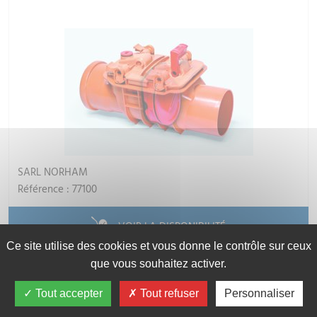
SARL NORHAM
Référence : 77100
VOIR LA DISPONIBILITÉ
Ce site utilise des cookies et vous donne le contrôle sur ceux
que vous souhaitez activer.
211.57€
CONTACTEZ-NOUS
TTC
Tout accepter
Tout refuser
Personnaliser
CONNECTEZ-VOUS
INSCRIVEZ-VOUS