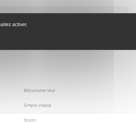
CONTACTEZ-NOUS
itez activer.
S
INSCRIVEZ-VOUS
Mécanisme seul
Simple chasse
Storm