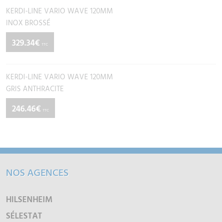
KERDI-LINE VARIO WAVE 120MM
INOX BROSSÉ
329.34€
TTC
KERDI-LINE VARIO WAVE 120MM
GRIS ANTHRACITE
246.46€
TTC
NOS AGENCES
HILSENHEIM
SÉLESTAT