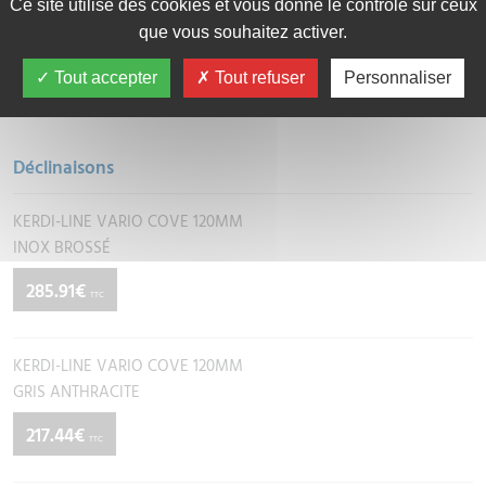
Ce site utilise des cookies et vous donne le contrôle sur ceux
Fiche technique
que vous souhaitez activer.
Tout accepter
Tout refuser
Personnaliser
CARACTÉRISTIQUES
Déclinaisons
KERDI-LINE VARIO COVE 120MM
INOX BROSSÉ
285.91€
TTC
KERDI-LINE VARIO COVE 120MM
GRIS ANTHRACITE
217.44€
TTC