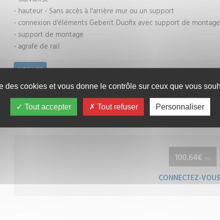
- hauteur - Sans accès à l'arrière mur ou un support
- connexion d'éléments Geberit Duofix avec support de montage et
- support de montage
- agrafe de rail
IMPRIMER
ise des cookies et vous donne le contrôle sur ceux que vous souha
Partager
ENVOYER PAR MAIL
Tout accepter
Tout refuser
Personnaliser
100.64€
TTC
CONNECTEZ-VOU