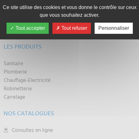
SÉLESTAT
Ce site utilise des cookies et vous donne le contrôle sur ceux
que vous souhaitez activer.
COLMAR
Tout accepter
Tout refuser
Personnaliser
CONTACTEZ-NOUS
LES PRODUITS
Sanitaire
Plomberie
Chauffage-Electricité
Robinetterie
Carrelage
NOS CATALOGUES
Consultez en ligne