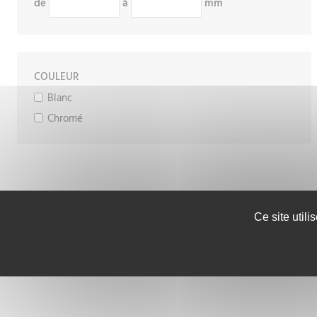
de
à
mm
COULEUR
Blanc
Chromé
Ce site util