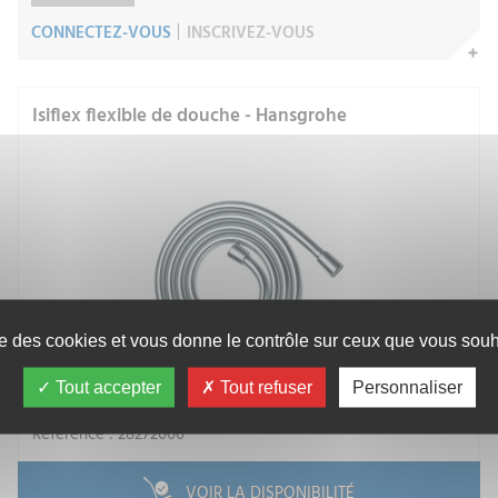
CONNECTEZ-VOUS
INSCRIVEZ-VOUS
Isiflex flexible de douche - Hansgrohe
ise des cookies et vous donne le contrôle sur ceux que vous souha
Tout accepter
Tout refuser
Personnaliser
HANSGROHE SARL
Référence : 28272000
VOIR LA DISPONIBILITÉ