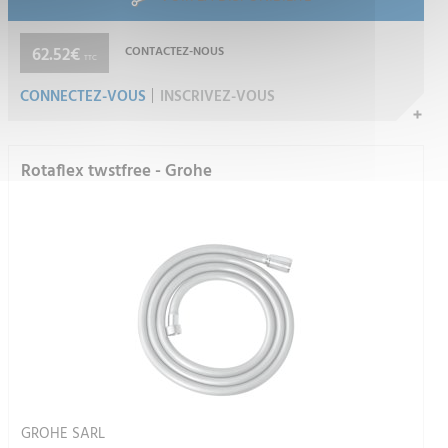
62.52€
CONTACTEZ-NOUS
TTC
CONNECTEZ-VOUS
INSCRIVEZ-VOUS
Rotaflex twstfree - Grohe
GROHE SARL