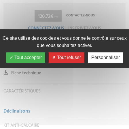
120.72€
CONTACTEZ-NOUS
TTC
CONNECTEZ-VOUS
INSCRIVEZ-VOUS
Ce site utilise des cookies et vous donne le contrôle sur ceux
que vous souhaitez activer.
Caractéristiques techniques
Tout accepter
Tout refuser
Personnaliser
DOCUMENTATION TECHNIQUE
Fiche technique
CARACTÉRISTIQUES
Déclinaisons
KIT ANTI-CALCAIRE