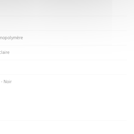
hnopolymère
claire
 - Noir