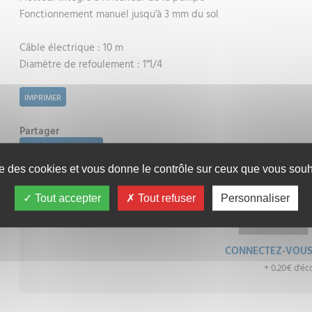
Fonctionnement manuel jusqu'à 3 mm du sol
Câble électrique : 10 m
Diamètre de refoulement : 1"1/4
IMPRIMER
Partager
ENVOYER PAR MAIL
ise des cookies et vous donne le contrôle sur ceux que vous souha
Tout accepter
Tout refuser
Personnaliser
364.80€
TTC
CONNECTEZ-VOU
+ 0.20€ d'éc