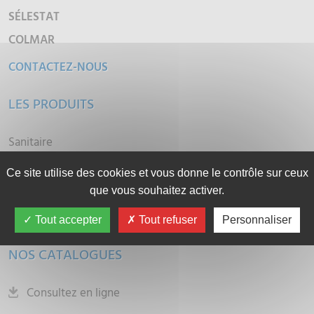
SÉLESTAT
COLMAR
CONTACTEZ-NOUS
LES PRODUITS
Sanitaire
Plomberie
Ce site utilise des cookies et vous donne le contrôle sur ceux
Chauffage-Electricité
que vous souhaitez activer.
Robinetterie
Carrelage
Tout accepter
Tout refuser
Personnaliser
NOS CATALOGUES
Consultez en ligne