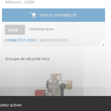
Référence : GS006
VOIR LA DISPONIBILITÉ
4.03€
CONTACTEZ-NOUS
TTC
CONNECTEZ-VOUS
INSCRIVEZ-VOUS
Groupe de sécurité inox
itez activer.