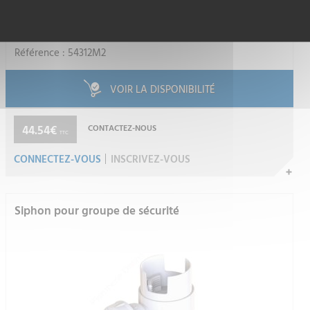
WATTS INDUSTRIES FRANCE
Référence : 54312M2
VOIR LA DISPONIBILITÉ
44.54€
CONTACTEZ-NOUS
TTC
CONNECTEZ-VOUS
INSCRIVEZ-VOUS
Siphon pour groupe de sécurité